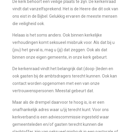
De kerk behoort een veilige plaats te zijn. De kerkenraad
vindt dat vanzelfsprekend. Het is de Heere die dit ook van
ons eist in de Bijbel. Gelukkig ervaren de meeste mensen
die veiligheid ook.
Helaas is het soms anders. Ook binnen kerkelijke
verhoudingen komt seksueel misbruik voor. Als dat bij u
(jou) het geval is, mag u (jij) dat zeggen. Ook als dat
binnen onze eigen gemeente, in onze kerk gebeurt.
De kerkenraad vindt het belangrijk dat (doop-)leden en
ook gasten bij de ambtsdragers terecht kunnen. Ook kan
contact worden opgenomen met een van onze
vertrouwenspersonen. Meestal gebeurt dat.
Maar als de drempel daarvoor te hoog is, is er een
onafhankelijk adres waar u/jij terecht kunt. Voor ons
kerkverband is een adviescommissie ingesteld waar
gemeenteleden en/of gasten terecht kunnen die
slachtoffer zijn van seksueel misbruik in een pastorale of